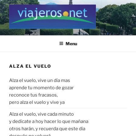
Skip
to
content
VIAJEROS.NET
Viajeros.net / Personal Site
Menu
ALZA EL VUELO
Alza el vuelo, vive un día mas
aprende tu momento de gozar
reconoce tus fracasos,
pero alza el vuelo y vive ya
Alza el vuelo, vive cada minuto
y dedícate a hoy hacer lo que mañana
otros harán, y recuerda que este día
después no volverá.