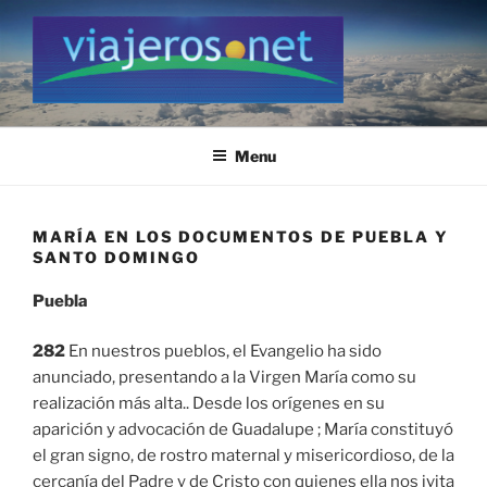
Skip
to
content
VIAJEROS.NET
Viajeros.net / Personal Site
Menu
MARÍA EN LOS DOCUMENTOS DE PUEBLA Y
SANTO DOMINGO
Puebla
282
En nuestros pueblos, el Evangelio ha sido
anunciado, presentando a la Virgen María como su
realización más alta.. Desde los orígenes en su
aparición y advocación de Guadalupe ; María constituyó
el gran signo, de rostro maternal y misericordioso, de la
cercanía del Padre y de Cristo con quienes ella nos ivita