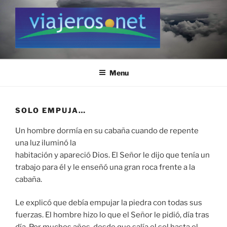
Skip
to
content
VIAJEROS.NET
Viajeros.net / Personal Site
Menu
SOLO EMPUJA…
Un hombre dormía en su cabaña cuando de repente
una luz iluminó la
habitación y apareció Dios. El Señor le dijo que tenía un
trabajo para él y le enseñó una gran roca frente a la
cabaña.
Le explicó que debía empujar la piedra con todas sus
fuerzas. El hombre hizo lo que el Señor le pidió, día tras