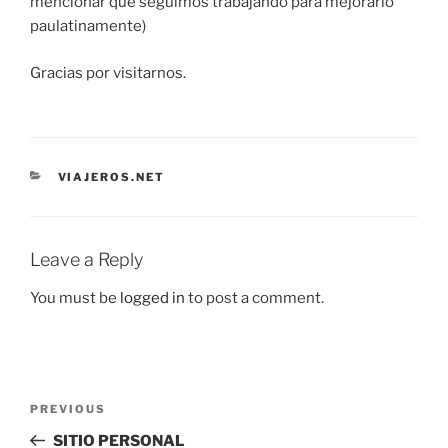
mencionar que seguimos trabajando para mejorarlo
paulatinamente)
Gracias por visitarnos.
CATEGORIES
VIAJEROS.NET
Leave a Reply
You must be
logged in
to post a comment.
Post
Previous
PREVIOUS
navigation
Post
SITIO PERSONAL